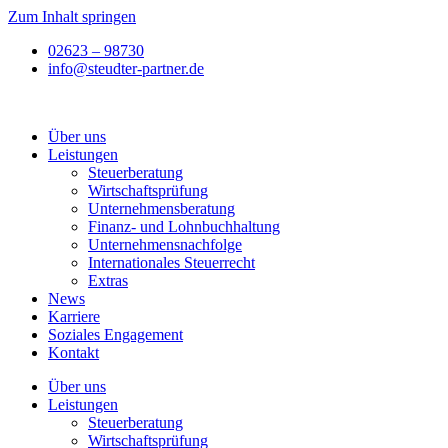
Zum Inhalt springen
02623 – 98730
info@steudter-partner.de
Über uns
Leistungen
Steuer­­beratung
Wirtschafts­prüfung
Unternehmens­beratung
Finanz- und Lohnbuchhaltung
Unternehmens­nachfolge
Internationales Steuerrecht
Extras
News
Karriere
Soziales Engagement
Kontakt
Über uns
Leistungen
Steuer­­beratung
Wirtschafts­prüfung