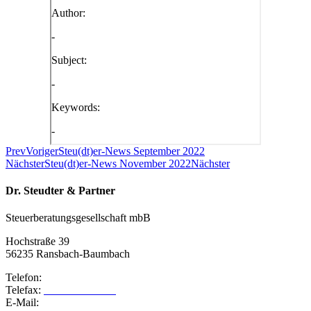
Prev
Voriger
Steu(dt)er-News September 2022
Nächster
Steu(dt)er-News November 2022
Nächster
Dr. Steudter & Partner
Steuerberatungsgesellschaft mbB
Hochstraße 39
56235 Ransbach-Baumbach
Telefon:
02623 – 98730
Telefax:
02623 – 987320
E-Mail:
info@steudter-partner.de