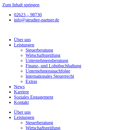
Zum Inhalt springen
02623 – 98730
info@steudter-partner.de
Über uns
Leistungen
Steuer­­beratung
Wirtschafts­prüfung
Unternehmens­beratung
Finanz- und Lohnbuchhaltung
Unternehmens­nachfolge
Internationales Steuerrecht
Extras
News
Karriere
Soziales Engagement
Kontakt
Über uns
Leistungen
Steuer­­beratung
Wirtschafts­prüfung