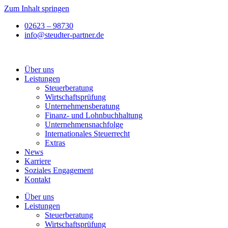
Zum Inhalt springen
02623 – 98730
info@steudter-partner.de
Über uns
Leistungen
Steuer­­beratung
Wirtschafts­prüfung
Unternehmens­beratung
Finanz- und Lohnbuchhaltung
Unternehmens­nachfolge
Internationales Steuerrecht
Extras
News
Karriere
Soziales Engagement
Kontakt
Über uns
Leistungen
Steuer­­beratung
Wirtschafts­prüfung